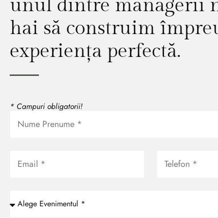
unul dintre managerii n
hai să construim împr
experiența perfectă.
* Campuri obligatorii!