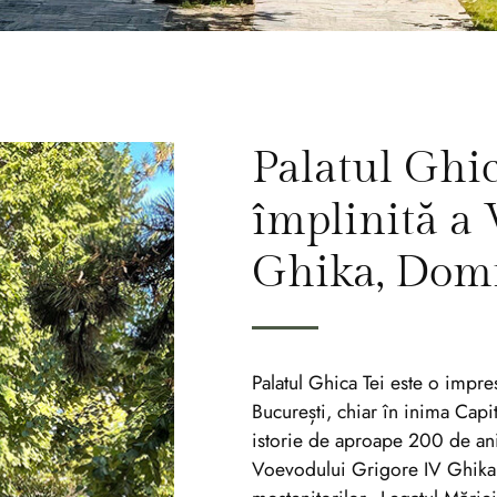
Palatul Ghic
împlinită a
Ghika, Domn
Palatul Ghica Tei este o impres
București, chiar în inima Capita
istorie de aproape 200 de ani,
Voevodului Grigore IV Ghika, 