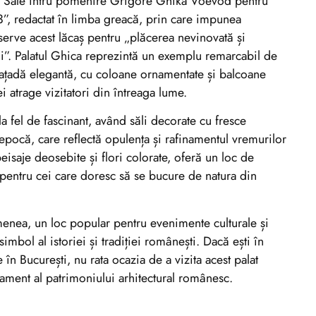
ei Sale întru pomenire Grigore Ghika Voevod pentru
”, redactat în limba greacă, prin care impunea
serve acest lăcaș pentru „plăcerea nevinovată și
i”. Palatul Ghica reprezintă un exemplu remarcabil de
fațadă elegantă, cu coloane ornamentate și balcoane
i atrage vizitatori din întreaga lume.
 la fel de fascinant, având săli decorate cu fresce
epocă, care reflectă opulența și rafinamentul vremurilor
peisaje deosebite și flori colorate, oferă un loc de
 pentru cei care doresc să se bucure de natura din
menea, un loc popular pentru evenimente culturale și
simbol al istoriei și tradiției românești. Dacă ești în
în București, nu rata ocazia de a vizita acest palat
ament al patrimoniului arhitectural românesc.