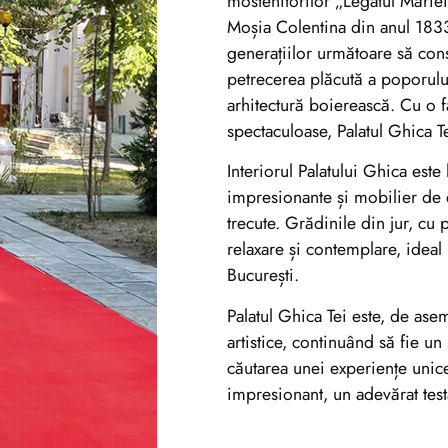
mostenitorilor „Legatul Mări
Moșia Colentina din anul 1833
generațiilor următoare să con
petrecerea plăcută a poporulu
arhitectură boierească. Cu o 
spectaculoase, Palatul Ghica Te
Interiorul Palatului Ghica este
impresionante și mobilier de 
trecute. Grădinile din jur, cu 
relaxare și contemplare, ideal
București.
Palatul Ghica Tei este, de ase
artistice, continuând să fie un 
căutarea unei experiențe unice 
impresionant, un adevărat test