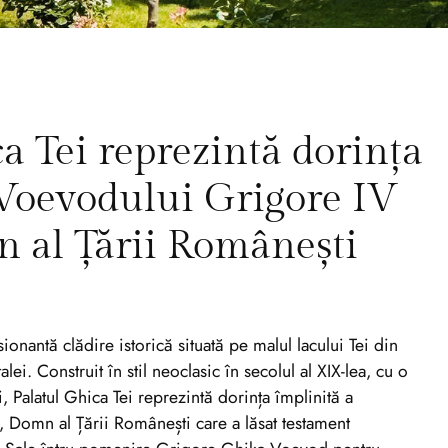
a Tei reprezintă dorința
 Voevodului Grigore IV
 al Țării Românești
ionantă clădire istorică situată pe malul lacului Tei din
lei. Construit în stil neoclasic în secolul al XIX-lea, cu o
 Palatul Ghica Tei reprezintă dorința împlinită a
Domn al Țării Românești care a lăsat testament