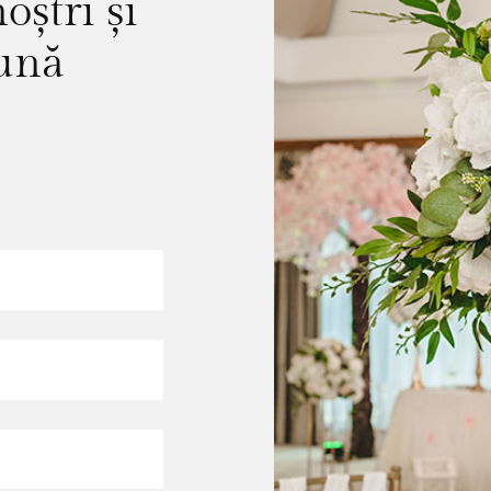
oștri și
eună