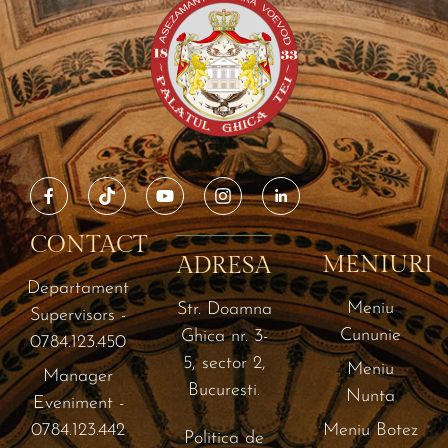
CONTACT
MENIURI
ADRESA
Departament
Meniu
Str. Doamna
Supervisors -
Cununie
Ghica nr. 3-
0784.123.450
5, sector 2,
Meniu
Manager
Bucuresti.
Nunta
Eveniment -
0784.123.442
Meniu Botez
Politica de