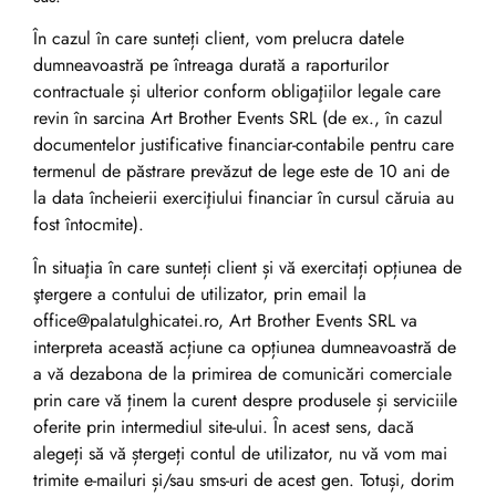
În cazul în care sunteți client, vom prelucra datele
dumneavoastră pe întreaga durată a raporturilor
contractuale și ulterior conform obligaţiilor legale care
revin în sarcina Art Brother Events SRL (de ex., în cazul
documentelor justificative financiar-contabile pentru care
termenul de păstrare prevăzut de lege este de 10 ani de
la data încheierii exerciţiului financiar în cursul căruia au
fost întocmite).
În situaţia în care sunteți client și vă exercitați opțiunea de
ştergere a contului de utilizator, prin email la
office@palatulghicatei.ro, Art Brother Events SRL va
interpreta această acțiune ca opțiunea dumneavoastră de
a vă dezabona de la primirea de comunicări comerciale
prin care vă ținem la curent despre produsele și serviciile
oferite prin intermediul site-ului. În acest sens, dacă
alegeți să vă ștergeți contul de utilizator, nu vă vom mai
trimite e-mailuri și/sau sms-uri de acest gen. Totuși, dorim