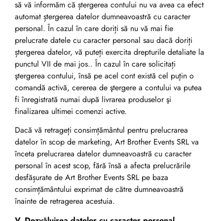
să vă informăm că ștergerea contului nu va avea ca efect
automat ștergerea datelor dumneavoastră cu caracter
personal. În cazul în care doriți să nu vă mai fie
prelucrate datele cu caracter personal sau dacă doriți
ștergerea datelor, vă puteți exercita drepturile detaliate la
punctul VII de mai jos.. În cazul în care solicitați
ştergerea contului, însă pe acel cont există cel puţin o
comandă activă, cererea de ştergere a contului va putea
fi înregistrată numai după livrarea produselor şi
finalizarea ultimei comenzi active.
Dacă vă retrageți consimțământul pentru prelucrarea
datelor în scop de marketing, Art Brother Events SRL va
înceta prelucrarea datelor dumneavoastră cu caracter
personal în acest scop, fără însă a afecta prelucrările
desfășurate de Art Brother Events SRL pe baza
consimțământului exprimat de către dumneavoastră
înainte de retragerea acestuia.
V. Dezvăluirea datelor cu caracter personal