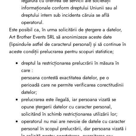
legătură cu oferirea de servicii ale societății
informaționale conform dreptului Uniunii sau al
dreptului intern sub incidenta căruia se află
operatorul.
Este posibil ca, în urma solicitării de ștergere a datelor,
Art Brother Events SRL să anonimizeze aceste date
(lipsindu-le astfel de caracterul personal) și să continue în
aceste condiții prelucrarea pentru scopuri statistice;
dreptul la restricționarea prelucrării în măsura în
care :
persoana contestă exactitatea datelor, pe o
perioadă care ne permite verificarea corectitudinii
datelor;
prelucrarea este ilegală, iar persoana vizată se
opune ștergerii datelor cu caracter personal,
solicitând în schimb restricționarea utilizării lor;
operatorul nu mai are nevoie de datele cu caracter
personal în scopul prelucrării, dar persoana vizată i
le solicită pentru constatarea, exercitarea sau