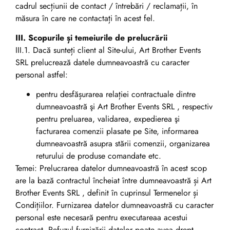
cadrul secțiunii de contact / întrebări / reclamații, în
măsura în care ne contactați în acest fel.
III. Scopurile și temeiurile de prelucrării
III.1. Dacă sunteți client al Site-ului, Art Brother Events
SRL prelucrează datele dumneavoastră cu caracter
personal astfel:
pentru desfășurarea relației contractuale dintre
dumneavoastră şi Art Brother Events SRL , respectiv
pentru preluarea, validarea, expedierea şi
facturarea comenzii plasate pe Site, informarea
dumneavoastră asupra stării comenzii, organizarea
returului de produse comandate etc.
Temei: Prelucrarea datelor dumneavoastră în acest scop
are la bază contractul încheiat între dumneavoastră și Art
Brother Events SRL , definit în cuprinsul Termenelor și
Condițiilor. Furnizarea datelor dumneavoastră cu caracter
personal este necesară pentru executareaa acestui
contract. Refuzul furnizării datelor poate avea drept